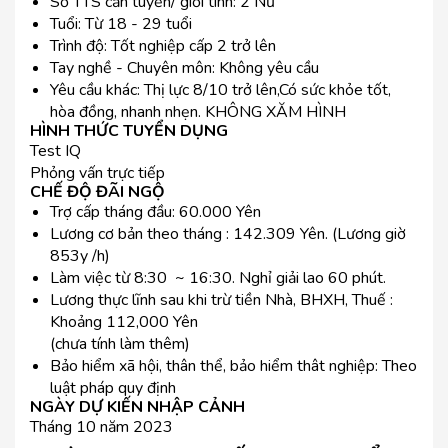
Số TTS cần tuyển/ giới tính: 2 Nữ
Tuổi: Từ 18 - 29 tuổi
Trình độ: Tốt nghiệp cấp 2 trở lên
Tay nghề - Chuyên môn: Không yêu cầu
Yêu cầu khác: Thị lực 8/10 trở lên,Có sức khỏe tốt,
hòa đồng, nhanh nhẹn. KHÔNG XĂM HÌNH
HÌNH THỨC TUYỂN DỤNG
Test IQ
Phỏng vấn trực tiếp
CHẾ ĐỘ ĐÃI NGỘ
Trợ cấp tháng đầu: 60.000 Yên
Lương cơ bản theo tháng : 142.309 Yên. (Lương giờ
853y /h)
Làm việc từ 8:30 ~ 16:30. Nghỉ giải lao 60 phút.
Lương thực lĩnh sau khi trừ tiền Nhà, BHXH, Thuế :
Khoảng 112,000 Yên
(chưa tính làm thêm)
Bảo hiểm xã hội, thân thể, bảo hiểm thât nghiệp: Theo
luật pháp quy định
NGÀY DỰ KIẾN NHẬP CẢNH
Tháng 10 năm 2023