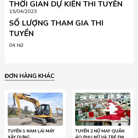
THỜI GIAN DỰ KIẾN THI TUYỂN
15/04/2023
SỐ LƯỢNG THAM GIA THI
TUYỂN
04 Nữ
ĐƠN HÀNG KHÁC
TUYỂN 1 NAM LÁI MÁY
TUYỂN 2 NỮ MAY QUẦN
XÂY DỰNG
ÁO PHỤ NỮ VÀ TRẺ EM