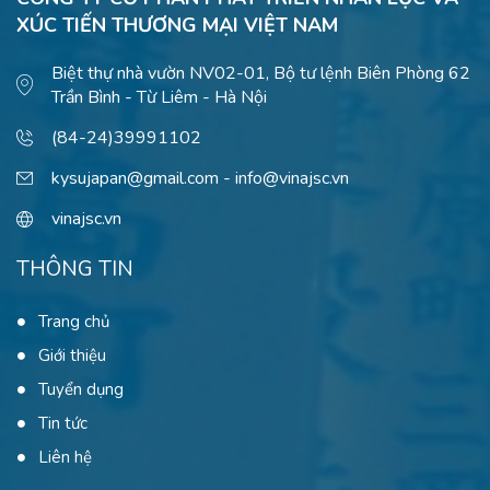
XÚC TIẾN THƯƠNG MẠI VIỆT NAM
Biệt thự nhà vườn NV02-01, Bộ tư lệnh Biên Phòng 62
Trần Bình - Từ Liêm - Hà Nội
(84-24)39991102
kysujapan@gmail.com - info@vinajsc.vn
vinajsc.vn
THÔNG TIN
Trang chủ
Giới thiệu
Tuyển dụng
Tin tức
Liên hệ