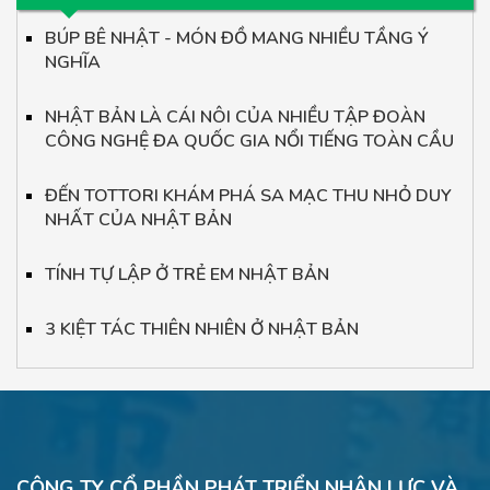
BÚP BÊ NHẬT - MÓN ĐỒ MANG NHIỀU TẦNG Ý
NGHĨA
NHẬT BẢN LÀ CÁI NÔI CỦA NHIỀU TẬP ĐOÀN
CÔNG NGHỆ ĐA QUỐC GIA NỔI TIẾNG TOÀN CẦU
ĐẾN TOTTORI KHÁM PHÁ SA MẠC THU NHỎ DUY
NHẤT CỦA NHẬT BẢN
TÍNH TỰ LẬP Ở TRẺ EM NHẬT BẢN
3 KIỆT TÁC THIÊN NHIÊN Ở NHẬT BẢN
CÔNG TY CỔ PHẦN PHÁT TRIỂN NHÂN LỰC VÀ