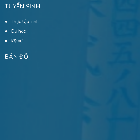
TUYỂN SINH
Thực tập sinh
Du học
Kỹ sư
BẢN ĐỒ