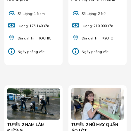
Số lượng: 1 Nam
Số lượng: 2 Nữ
Lương: 175.140 Yên
Lương: 210,000 Yên
Địa chỉ: Tỉnh TOCHIGI
Địa chỉ: Tỉnh KYOTO
Ngày phỏng vấn:
Ngày phỏng vấn:
26/01/2026
05/06/2025
TUYỂN 2 NAM LÀM
TUYỂN 2 NỮ MAY QUẦN
ĐƯỜNG
ÁO LÓT