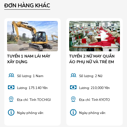
ĐƠN HÀNG KHÁC
TUYỂN 1 NAM LÁI MÁY
TUYỂN 2 NỮ MAY QUẦN
XÂY DỰNG
ÁO PHỤ NỮ VÀ TRẺ EM
Số lượng: 1 Nam
Số lượng: 2 Nữ
Lương: 175.140 Yên
Lương: 210,000 Yên
Địa chỉ: Tỉnh TOCHIGI
Địa chỉ: Tỉnh KYOTO
Ngày phỏng vấn:
Ngày phỏng vấn:
26/01/2026
05/06/2025