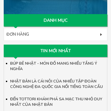
DANH MỤC
ĐƠN HÀNG
TIN MỚI NHẤT
BÚP BÊ NHẬT - MÓN ĐỒ MANG NHIỀU TẦNG Ý
NGHĨA
NHẬT BẢN LÀ CÁI NÔI CỦA NHIỀU TẬP ĐOÀN
CÔNG NGHỆ ĐA QUỐC GIA NỔI TIẾNG TOÀN CẦU
ĐẾN TOTTORI KHÁM PHÁ SA MẠC THU NHỎ DUY
NHẤT CỦA NHẬT BẢN