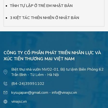
TÍNH TỰ LẬP Ở TRẺ EM NHẬT BẢN
3 KIỆT TÁC THIÊN NHIÊN Ở NHẬT BẢN
CÔNG TY CỔ PHẦN PHÁT TRIỂN NHÂN LỰC VÀ
XÚC TIẾN THƯƠNG MẠI VIỆT NAM
Biệt thự nhà vườn NV02-01, Bộ tư lệnh Biên Phòng 62
Trần Bình - Từ Liêm - Hà Nội
(84-24)39991102
kysujapan@gmail.com - info@vinajsc.vn
vinajsc.vn