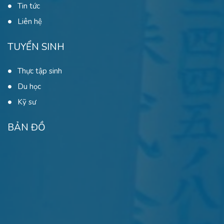
Tin tức
Liên hệ
TUYỂN SINH
Thực tập sinh
Du học
Kỹ sư
BẢN ĐỒ