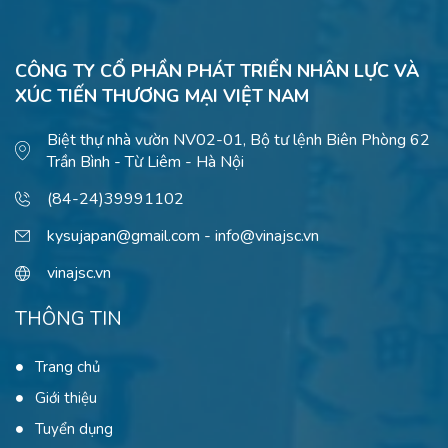
CÔNG TY CỔ PHẦN PHÁT TRIỂN NHÂN LỰC VÀ
XÚC TIẾN THƯƠNG MẠI VIỆT NAM
Biệt thự nhà vườn NV02-01, Bộ tư lệnh Biên Phòng 62
Trần Bình - Từ Liêm - Hà Nội
(84-24)39991102
kysujapan@gmail.com - info@vinajsc.vn
vinajsc.vn
THÔNG TIN
Trang chủ
Giới thiệu
Tuyển dụng