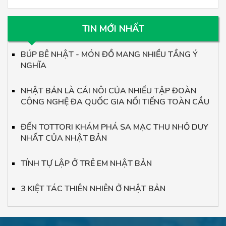
TIN MỚI NHẤT
BÚP BÊ NHẬT - MÓN ĐỒ MANG NHIỀU TẦNG Ý
NGHĨA
NHẬT BẢN LÀ CÁI NÔI CỦA NHIỀU TẬP ĐOÀN
CÔNG NGHỆ ĐA QUỐC GIA NỔI TIẾNG TOÀN CẦU
ĐẾN TOTTORI KHÁM PHÁ SA MẠC THU NHỎ DUY
NHẤT CỦA NHẬT BẢN
TÍNH TỰ LẬP Ở TRẺ EM NHẬT BẢN
3 KIỆT TÁC THIÊN NHIÊN Ở NHẬT BẢN