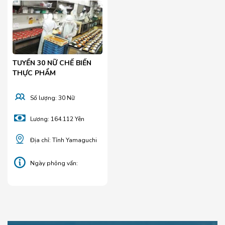
TUYỂN 30 NỮ CHẾ BIẾN
THỰC PHẨM
Số lượng: 30 Nữ
Lương: 164.112 Yên
Địa chỉ: Tỉnh Yamaguchi
Ngày phỏng vấn:
25/04/2025