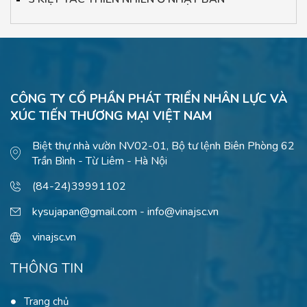
CÔNG TY CỔ PHẦN PHÁT TRIỂN NHÂN LỰC VÀ
XÚC TIẾN THƯƠNG MẠI VIỆT NAM
Biệt thự nhà vườn NV02-01, Bộ tư lệnh Biên Phòng 62
Trần Bình - Từ Liêm - Hà Nội
(84-24)39991102
kysujapan@gmail.com - info@vinajsc.vn
vinajsc.vn
THÔNG TIN
Trang chủ