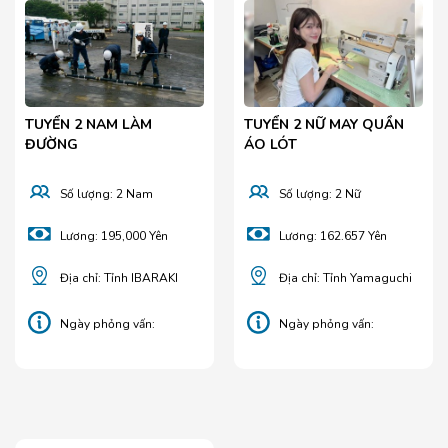
TUYỂN 2 NAM LÀM
TUYỂN 2 NỮ MAY QUẦN
ĐƯỜNG
ÁO LÓT
Số lượng: 2 Nam
Số lượng: 2 Nữ
Lương: 195,000 Yên
Lương: 162.657 Yên
Địa chỉ: Tỉnh IBARAKI
Địa chỉ: Tỉnh Yamaguchi
Ngày phỏng vấn:
Ngày phỏng vấn:
25/05/2025
29/04/2025