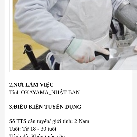
2,NƠI LÀM VIỆC
Tỉnh OKAYAMA_NHẬT BẢN
3,ĐIỀU KIỆN TUYỂN DỤNG
Số TTS cần tuyển/ giới tính: 2 Nam
Tuổi: Từ 18 - 30 tuổi
Trình độ: Không yêu cầu