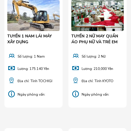
TUYỂN 1 NAM LÁI MÁY
TUYỂN 2 NỮ MAY QUẦN
XÂY DỰNG
ÁO PHỤ NỮ VÀ TRẺ EM
Số lượng: 1 Nam
Số lượng: 2 Nữ
Lương: 175.140 Yên
Lương: 210,000 Yên
Địa chỉ: Tỉnh TOCHIGI
Địa chỉ: Tỉnh KYOTO
Ngày phỏng vấn:
Ngày phỏng vấn:
26/01/2026
05/06/2025