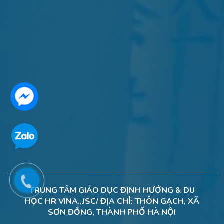
TRUNG TÂM GIÁO DỤC ĐỊNH HƯỚNG & DU
HỌC HR VINA.,JSC/ ĐỊA CHỈ: THÔN GẠCH, XÃ
SƠN ĐỒNG, THÀNH PHỐ HÀ NỘI