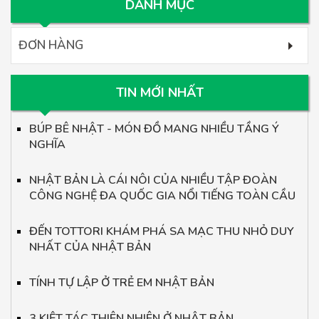
DANH MỤC
ĐƠN HÀNG
TIN MỚI NHẤT
BÚP BÊ NHẬT - MÓN ĐỒ MANG NHIỀU TẦNG Ý
NGHĨA
NHẬT BẢN LÀ CÁI NÔI CỦA NHIỀU TẬP ĐOÀN
CÔNG NGHỆ ĐA QUỐC GIA NỔI TIẾNG TOÀN CẦU
ĐẾN TOTTORI KHÁM PHÁ SA MẠC THU NHỎ DUY
NHẤT CỦA NHẬT BẢN
TÍNH TỰ LẬP Ở TRẺ EM NHẬT BẢN
3 KIỆT TÁC THIÊN NHIÊN Ở NHẬT BẢN