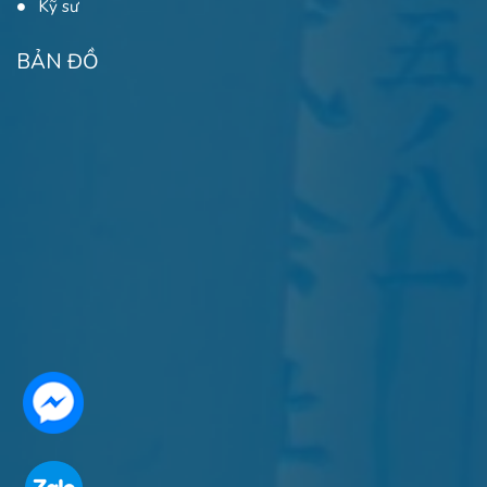
Kỹ sư
BẢN ĐỒ