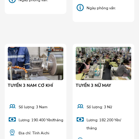
Ngày phỏng vấn:
Nihon
25/08/2026
Ngày phỏng vấn:
19/20.07.2026
TUYỂN 3 NAM CƠ KHÍ
TUYỂN 3 NỮ MAY
Số lượng: 3 Nam
Số lượng: 3 Nữ
Lương: 190.400 Yên/tháng
Lương: 182.200 Yên/
tháng
Địa chỉ: Tỉnh Aichi