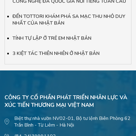
CÔNG NGHỆ ĐA QUỐC GIA NỔI TIẾNG TOÀN CẦU
ĐẾN TOTTORI KHÁM PHÁ SA MẠC THU NHỎ DUY
NHẤT CỦA NHẬT BẢN
TÍNH TỰ LẬP Ở TRẺ EM NHẬT BẢN
3 KIỆT TÁC THIÊN NHIÊN Ở NHẬT BẢN
CÔNG TY CỔ PHẦN PHÁT TRIỂN NHÂN LỰC VÀ
XÚC TIẾN THƯƠNG MẠI VIỆT NAM
Biệt thự nhà vườn NV02-01, Bộ tư lệnh Biên Phòng 62
Trần Bình - Từ Liêm - Hà Nội