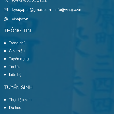
(84-24)39991102
kysujapan@gmail.com - info@vinajsc.vn
vinajsc.vn
THÔNG TIN
Trang chủ
Giới thiệu
Tuyển dụng
Tin tức
Liên hệ
TUYỂN SINH
Thực tập sinh
Du học