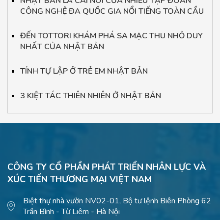
NHẬT BẢN LÀ CÁI NÔI CỦA NHIỀU TẬP ĐOÀN
CÔNG NGHỆ ĐA QUỐC GIA NỔI TIẾNG TOÀN CẦU
ĐẾN TOTTORI KHÁM PHÁ SA MẠC THU NHỎ DUY
NHẤT CỦA NHẬT BẢN
TÍNH TỰ LẬP Ở TRẺ EM NHẬT BẢN
3 KIỆT TÁC THIÊN NHIÊN Ở NHẬT BẢN
CÔNG TY CỔ PHẦN PHÁT TRIỂN NHÂN LỰC VÀ
XÚC TIẾN THƯƠNG MẠI VIỆT NAM
Biệt thự nhà vườn NV02-01, Bộ tư lệnh Biên Phòng 62
Trần Bình - Từ Liêm - Hà Nội