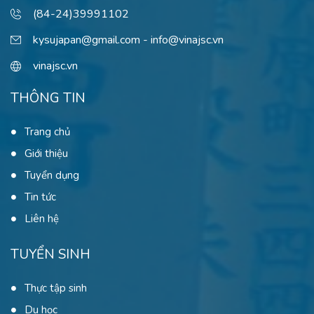
(84-24)39991102
kysujapan@gmail.com - info@vinajsc.vn
vinajsc.vn
THÔNG TIN
Trang chủ
Giới thiệu
Tuyển dụng
Tin tức
Liên hệ
TUYỂN SINH
Thực tập sinh
Du học